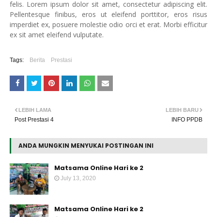
felis. Lorem ipsum dolor sit amet, consectetur adipiscing elit.
Pellentesque finibus, eros ut eleifend porttitor, eros risus
imperdiet ex, posuere molestie odio orci et erat. Morbi efficitur
ex sit amet eleifend vulputate.
Tags:
Berita
Prestasi
LEBIH LAMA
LEBIH BARU
Post Prestasi 4
INFO PPDB
ANDA MUNGKIN MENYUKAI POSTINGAN INI
Matsama Online Hari ke 2
July 13, 2020
Matsama Online Hari ke 2