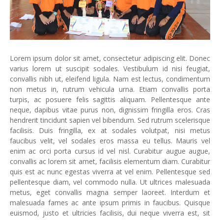
Lorem ipsum dolor sit amet, consectetur adipiscing elit. Donec
varius lorem ut suscipit sodales. Vestibulum id nisi feugiat,
convallis nibh ut, eleifend ligula. Nam est lectus, condimentum
non metus in, rutrum vehicula urna. Etiam convallis porta
turpis, ac posuere felis sagittis aliquam. Pellentesque ante
neque, dapibus vitae purus non, dignissim fringilla eros. Cras
hendrerit tincidunt sapien vel bibendum. Sed rutrum scelerisque
facilisis. Duis fringilla, ex at sodales volutpat, nisi metus
faucibus velit, vel sodales eros massa eu tellus. Mauris vel
enim ac orci porta cursus id vel nisl. Curabitur augue augue,
convallis ac lorem sit amet, facilisis elementum diam. Curabitur
quis est ac nunc egestas viverra at vel enim. Pellentesque sed
pellentesque diam, vel commodo nulla. Ut ultrices malesuada
metus, eget convallis magna semper laoreet. Interdum et
malesuada fames ac ante ipsum primis in faucibus. Quisque
euismod, justo et ultricies facilisis, dui neque viverra est, sit