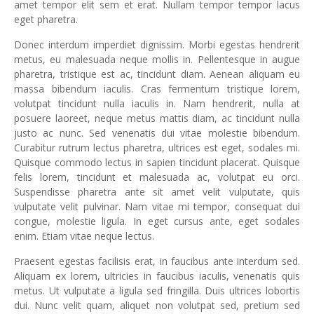
amet tempor elit sem et erat. Nullam tempor tempor lacus
eget pharetra.
Donec interdum imperdiet dignissim. Morbi egestas hendrerit
metus, eu malesuada neque mollis in. Pellentesque in augue
pharetra, tristique est ac, tincidunt diam. Aenean aliquam eu
massa bibendum iaculis. Cras fermentum tristique lorem,
volutpat tincidunt nulla iaculis in. Nam hendrerit, nulla at
posuere laoreet, neque metus mattis diam, ac tincidunt nulla
justo ac nunc. Sed venenatis dui vitae molestie bibendum.
Curabitur rutrum lectus pharetra, ultrices est eget, sodales mi.
Quisque commodo lectus in sapien tincidunt placerat. Quisque
felis lorem, tincidunt et malesuada ac, volutpat eu orci.
Suspendisse pharetra ante sit amet velit vulputate, quis
vulputate velit pulvinar. Nam vitae mi tempor, consequat dui
congue, molestie ligula. In eget cursus ante, eget sodales
enim. Etiam vitae neque lectus.
Praesent egestas facilisis erat, in faucibus ante interdum sed.
Aliquam ex lorem, ultricies in faucibus iaculis, venenatis quis
metus. Ut vulputate a ligula sed fringilla. Duis ultrices lobortis
dui. Nunc velit quam, aliquet non volutpat sed, pretium sed